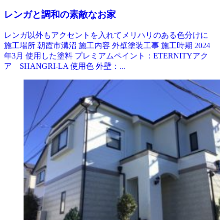
レンガと調和の素敵なお家
レンガ以外もアクセントを入れてメリハリのある色分けに
施工場所 朝霞市溝沼 施工内容 外壁塗装工事 施工時期 2024
年3月 使用した塗料 プレミアムペイント：ETERNITYアク
ア SHANGRI-LA 使用色 外壁：...