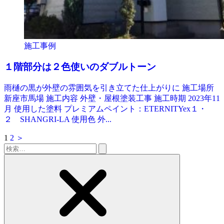
施工事例
１階部分は２色使いのダブルトーン
雨樋の黒が外壁の雰囲気を引き立てた仕上がりに 施工場所
新座市馬場 施工内容 外壁・屋根塗装工事 施工時期 2023年11
月 使用した塗料 プレミアムペイント：ETERNITYex１・
２ SHANGRI-LA 使用色 外...
1
2
＞
検
索: