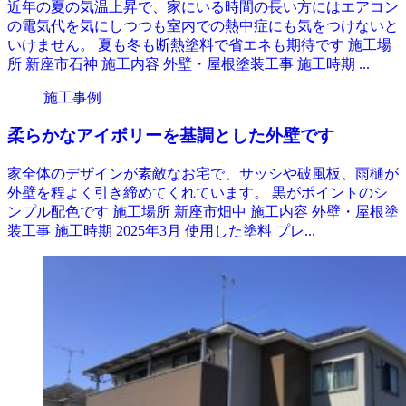
近年の夏の気温上昇で、家にいる時間の長い方にはエアコン
の電気代を気にしつつも室内での熱中症にも気をつけないと
いけません。 夏も冬も断熱塗料で省エネも期待です 施工場
所 新座市石神 施工内容 外壁・屋根塗装工事 施工時期 ...
施工事例
柔らかなアイボリーを基調とした外壁です
家全体のデザインが素敵なお宅で、サッシや破風板、雨樋が
外壁を程よく引き締めてくれています。 黒がポイントのシ
ンプル配色です 施工場所 新座市畑中 施工内容 外壁・屋根塗
装工事 施工時期 2025年3月 使用した塗料 プレ...