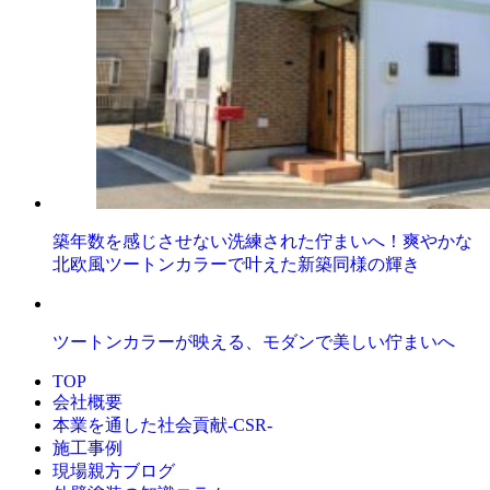
築年数を感じさせない洗練された佇まいへ！爽やかな
北欧風ツートンカラーで叶えた新築同様の輝き
ツートンカラーが映える、モダンで美しい佇まいへ
TOP
会社概要
本業を通した社会貢献-CSR-
施工事例
現場親方ブログ