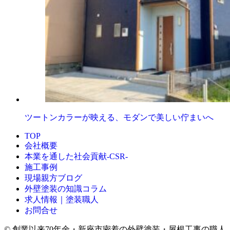
ツートンカラーが映える、モダンで美しい佇まいへ
TOP
会社概要
本業を通した社会貢献-CSR-
施工事例
現場親方ブログ
外壁塗装の知識コラム
求人情報｜塗装職人
お問合せ
© 創業以来70年余・新座市密着の外壁塗装・屋根工事の職人